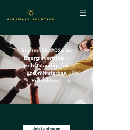
Starten Sie 2026 im
Energievertrieb -
selbstständig, fair
und mit starken
Produkten!
Jetzt anfragen