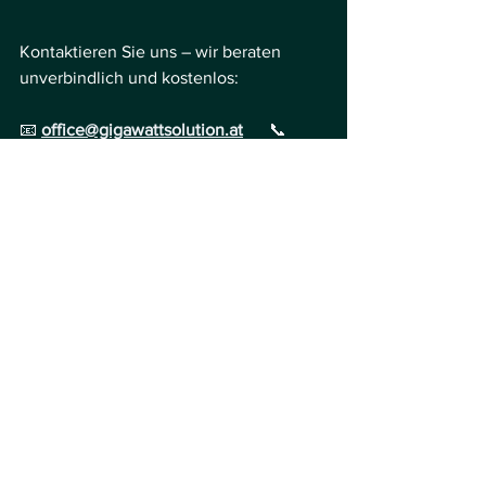
Kontaktieren Sie uns – wir beraten 
unverbindlich und kostenlos:
📧 
office@gigawattsolution.at
📞 
0676 7500084
Gigawatt Solution – Ihr Partner in 
Österreich für Strom- & Gastarife sowie 
innovative Energiekostenlösungen!
Alle ansehen
Aktuelle Beiträge