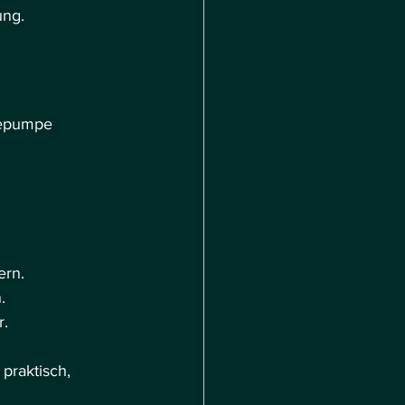
ung.
mepumpe 
ern.
.
r.
 praktisch, 