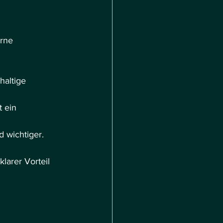
rne 
haltige 
t ein 
 wichtiger.
 klarer Vorteil 