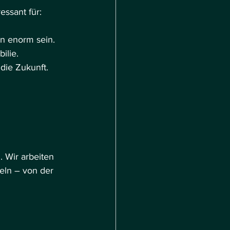
ssant für:
en enorm sein.
ilie.
 die Zukunft.
 Wir arbeiten 
ln – von der 