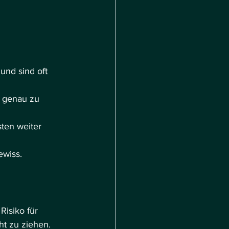
und sind oft 
n genau zu 
ten weiter 
ewiss.
isiko für 
ht zu ziehen.