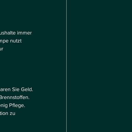
ushalte immer 
mpe nutzt 
ur 
aren Sie Geld.
Brennstoffen.
nig Pflege.
tion zu 