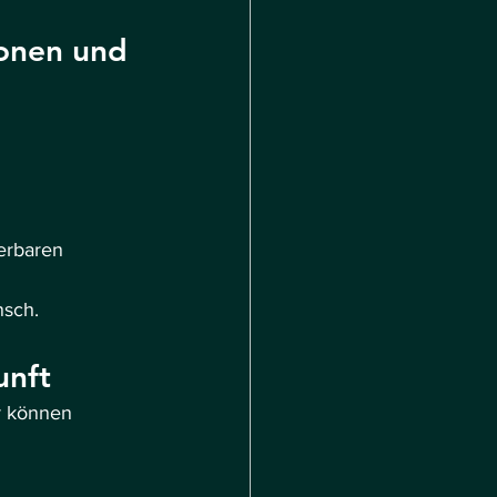
ionen und 
erbaren 
nsch.
unft
r können 