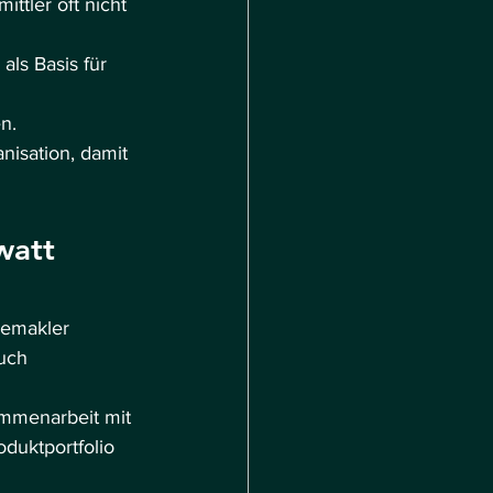
ttler oft nicht 
ls Basis für 
n.
isation, damit 
watt 
iemakler 
uch 
mmenarbeit mit 
oduktportfolio 