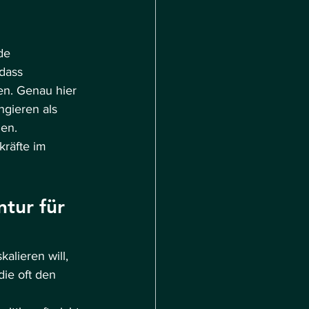
de 
dass 
en. Genau hier 
ngieren als 
gen.
kräfte im 
tur für 
alieren will, 
die oft den 